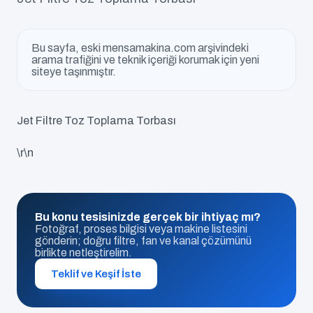
Bu sayfa, eski mensamakina.com arşivindeki
arama trafiğini ve teknik içeriği korumak için yeni
siteye taşınmıştır.
Jet Filtre Toz Toplama Torbası
\r\n
Bu konu tesisinizde gerçek bir ihtiyaç mı?
Fotoğraf, proses bilgisi veya makine listesini
gönderin; doğru filtre, fan ve kanal çözümünü
birlikte netleştirelim.
Teklif ve Keşif İste